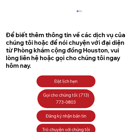
Để biết thêm thông tin về các dịch vụ của
chúng tôi hoặc để nói chuyện với đại diện
từ Phòng khám cộng đồng Houston, vui
lòng liên hệ hoặc gọi cho chúng tôi ngay
hôm nay.
Winter Wonderland – Holiday Food
Đặt lịch hẹn
Distribution
Gọi cho chúng tôi: (713)
773-0803
Đăng ký nhận bản tin
Trò chuyện với chúng tôi