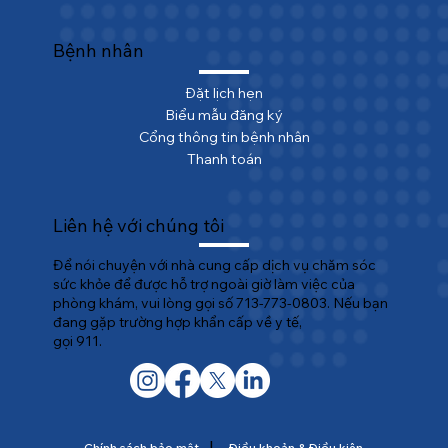
Bệnh nhân
Đặt lịch hẹn
Biểu mẫu đăng ký
Cổng thông tin bệnh nhân
Thanh toán
Liên hệ với chúng tôi
Để nói chuyện với nhà cung cấp dịch vụ chăm sóc
sức khỏe để được hỗ trợ ngoài giờ làm việc của
phòng khám, vui lòng gọi số 713-773-0803. Nếu bạn
đang gặp trường hợp khẩn cấp về y tế,
gọi 911.
|
Chính sách bảo mật
Điều khoản & Điều kiện