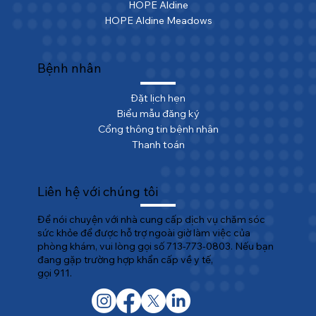
HOPE Aldine
HOPE Aldine Meadows
Bệnh nhân
Đặt lịch hẹn
Biểu mẫu đăng ký
Cổng thông tin bệnh nhân
Thanh toán
Liên hệ với chúng tôi
Để nói chuyện với nhà cung cấp dịch vụ chăm sóc
sức khỏe để được hỗ trợ ngoài giờ làm việc của
phòng khám, vui lòng gọi số 713-773-0803. Nếu bạn
đang gặp trường hợp khẩn cấp về y tế,
gọi 911.