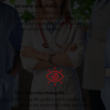
Sứ mệnh của chúng tôi
Cung cấp dịch vụ chăm sóc sức khỏe chất lượng
mà không gây bất kỳ định kiến nào cho tất cả
người dân ở Greater Houston theo cách phù hợp
về mặt văn hóa và ngôn ngữ.
Tầm nhìn của chúng tôi
Một cộng đồng khỏe mạnh với dịch vụ
chăm sóc sức khỏe chất lượng, giá cả phải