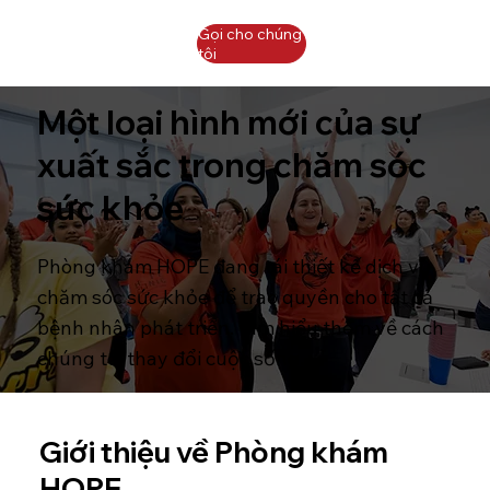
Gọi cho chúng
tôi
Một loại hình mới của sự
xuất sắc trong chăm sóc
sức khỏe
Phòng khám HOPE đang tái thiết kế dịch vụ
chăm sóc sức khỏe để trao quyền cho tất cả
bệnh nhân phát triển. Tìm hiểu thêm về cách
chúng tôi thay đổi cuộc sống.
Giới thiệu về Phòng khám
HOPE