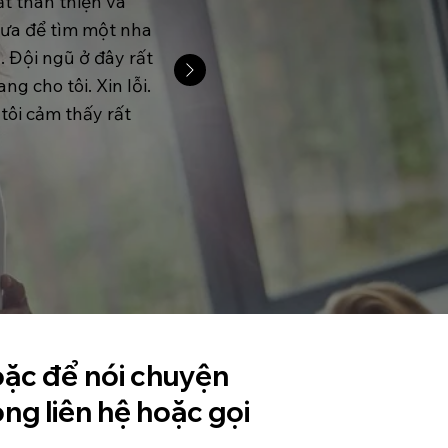
ất thân thiện và
trưa để tìm một nha
. Đội ngũ ở đây rất
g cho tôi. Xin lỗi.
 tôi cảm thấy rất
hoặc để nói chuyện
ng liên hệ hoặc gọi