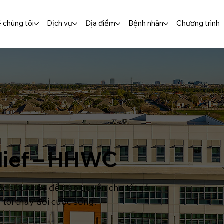
 chúng tôi
Dịch vụ
Địa điểm
Bệnh nhân
Chương trình
ief – HHWC
c sức khỏe để trao quyền cho tất cả
tôi thay đổi cuộc sống.