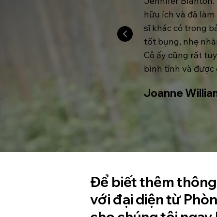
Jennifer Blanton. 
hữu ích và đã làm 
sĩ khác có trong b
tốt bụng, nhẹ nhàn
Cô ấy cũng rất tuy
bình tĩnh và được
Joanne Willia
Để biết thêm thông 
với đại diện từ Phò
cho chúng tôi ngay