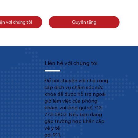
ện với chúng tôi
Quyên tặng
Liên hệ với chúng tôi
Để nói chuyện với nhà cung
cấp dịch vụ chăm sóc sức
khỏe để được hỗ trợ ngoài
giờ làm việc của phòng
khám, vui lòng gọi số 713-
773-0803. Nếu bạn đang
gặp trường hợp khẩn cấp
về y tế,
gọi 911.