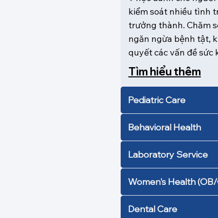
kiểm soát nhiều tình 
trưởng thành. Chăm só
ngăn ngừa bệnh tật, k
quyết các vấn đề sức 
Tìm hiểu thêm
Pediatric Care
Behavioral Health
Laboratory Service
Women's Health (OB
Dental Care