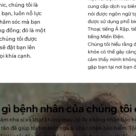
c, chúng tôi là
cung cấp dịch vụ bi
 bạn, luôn nỗ lực
nói được ngôn ngữ tạ
chăm sóc mà bạn
được sử dụng phổ biế
Thoại, tiếng Ả Rập, t
ng đồng; đó là một
tiếng Miến Điện.
chúng tôi được
Chúng tôi hiểu rằng đ
 sẽ đặt bạn lên
khỏe có thể gây căng
ọi khía cạnh.
cảm thấy mình không 
gặp bạn tại nơi bạn 
gì bệnh nhân của chúng tôi
hám nha sĩ và thật không may, cô ấy không nhận bảo h
tân đã giúp tôi tìm một nha sĩ khác nhận bảo hiểm. Tôi