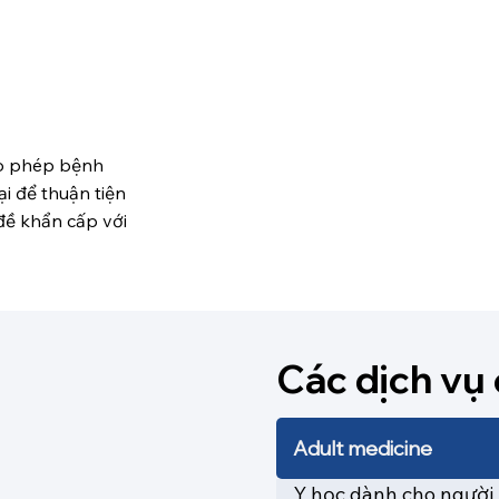
ho phép bệnh
i để thuận tiện
 đề khẩn cấp với
Các dịch vụ
Adult medicine
Y học dành cho người l