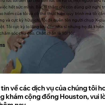
Từ lúc tôi đến đó cho đến lúc tôi rời đi, mọi người đều r
việc hết sức mình. Bác sĩ thậm chí còn dùng giờ nghỉ 
ảo hiểm của tôi và có thể thực hiện quy trình mà tôi cần
g và cực kỳ hữu ích. Tôi đã quên tên người chụp X-quan
ệt. Tôi cực kỳ lo lắng khi đến nha sĩ nhưng họ đã khiến
 chăm sóc chu đáo. Chắc chắn là 10/10!"
ms
tin về các dịch vụ của chúng tôi 
ng khám cộng đồng Houston, vui lò
 hôm nay.