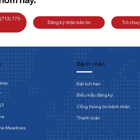
 (713) 773-
Đăng ký nhận bản tin
Trò chuy
m
Bệnh nhân
tway
Đặt lịch hẹn
f
Biểu mẫu đăng ký
ST
Cổng thông tin bệnh nhân
ne
Thanh toán
ine Meadows