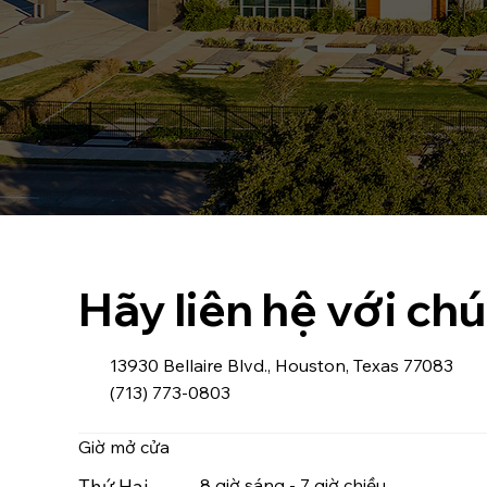
Hãy liên hệ với chú
13930 Bellaire Blvd., Houston, Texas 77083
(713) 773-0803
Giờ mở cửa
Thứ Hai -
8 giờ sáng - 7 giờ chiều