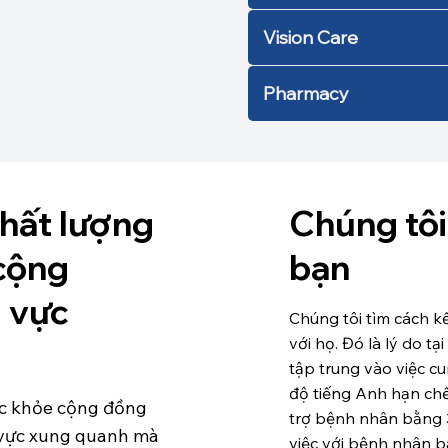
Vision Care
Pharmacy
hất lượng
Chúng tôi
 cộng
bạn
u vực
Chúng tôi tìm cách k
với họ. Đó là lý do t
tập trung vào việc c
độ tiếng Anh hạn chế
ức khỏe cộng đồng
trợ bệnh nhân bằng 
u vực xung quanh mà
việc với bệnh nhân 