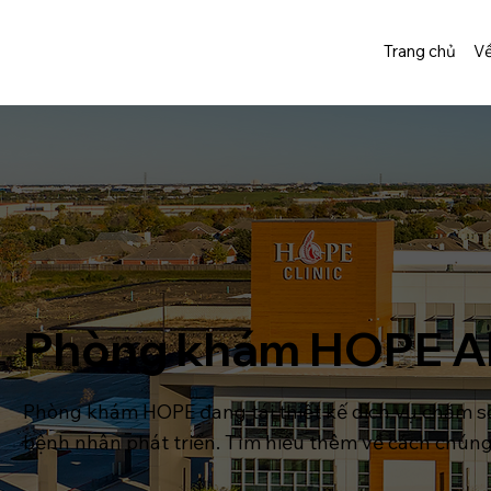
Trang chủ
Về
Phòng khám HOPE Al
Phòng khám HOPE đang tái thiết kế dịch vụ chăm só
bệnh nhân phát triển. Tìm hiểu thêm về cách chúng 