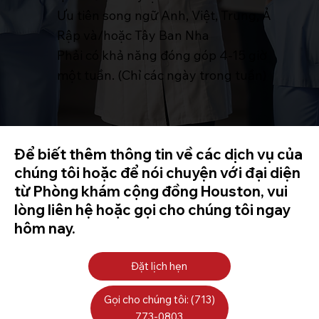
Ưu tiên song ngữ Anh, Việt, Trung, Ả
Rập và/hoặc Tây Ban Nha
Phải có khả năng đóng góp 4-15 giờ
một tuần. (Chỉ các ngày trong tuần)
Để biết thêm thông tin về các dịch vụ của
chúng tôi hoặc để nói chuyện với đại diện
từ Phòng khám cộng đồng Houston, vui
lòng liên hệ hoặc gọi cho chúng tôi ngay
hôm nay.
Đặt lịch hẹn
Gọi cho chúng tôi: (713)
773-0803