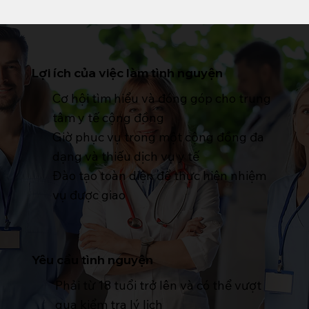
Lợi ích của việc làm tình nguyện
Cơ hội tìm hiểu và đóng góp cho trung
tâm y tế cộng đồng
Giờ phục vụ trong một cộng đồng đa
dạng và thiếu dịch vụ y tế
Đào tạo toàn diện để thực hiện nhiệm
vụ được giao
Yêu cầu tình nguyện
Phải từ 18 tuổi trở lên và có thể vượt
qua kiểm tra lý lịch