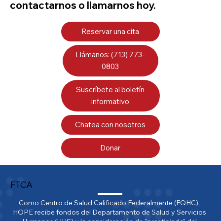
contactarnos o llamarnos hoy.
Reservar una cita
Llámanos: (713) 773-
0803
Suscríbete al boletín
informativo
Chatea con nosotros
Donar
FTCA
Como Centro de Salud Calificado Federalmente (FQHC), 
HOPE recibe fondos del Departamento de Salud y Servicios 