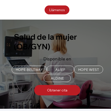
Llámenos
Salud de la mujer
(OB/GYN)
Disponible en
HOPE BELTWAY
ALIEF
HOPE WEST
Obtener cita