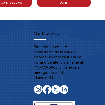
 con nosotros
Donar
Contáctanos
Para hablar con un
profesional de la salud y
obtener asistencia fuera del
horario de atención, llame al
713-773-0803. Si tiene una
emergencia médica,
Llama al 911.