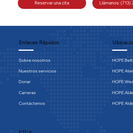
Reservar una cita
Llámanos: (713)
Enlaces Rápidos
Ubicaci
Sobre nosotros
HOPE Bel
Nuestros servicios
HOPE Alie
Donar
HOPE We
Carreras
HOPE Aldi
Contáctenos
HOPE Ald
FTCA