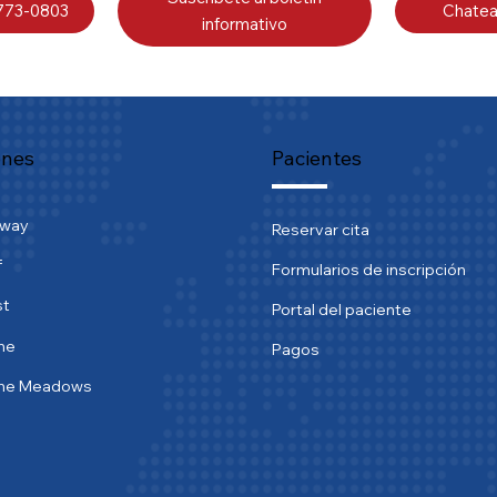
 773-0803
Chatea
informativo
ones
Pacientes
tway
Reservar cita
f
Formularios de inscripción
st
Portal del paciente
ne
Pagos
ine Meadows