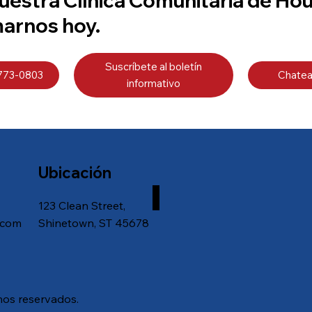
uestra Clínica Comunitaria de Ho
marnos hoy.
Suscríbete al boletín
 773-0803
Chatea
informativo
Ubicación
123 Clean Street,
.com
Shinetown, ST 45678
hos reservados.