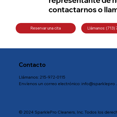
representante de n
contactarnos o lla
Reservar una cita
Llámanos: (713)
Contacto
Llámanos:
215-972-0115
Envíenos un correo electrónico: info@sparklepro
© 2024 SparklePro Cleaners, Inc. Todos los derec