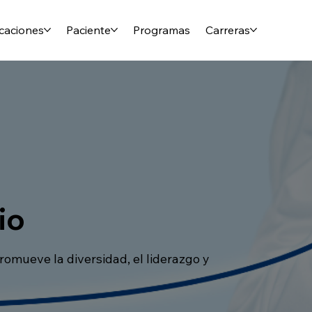
caciones
Paciente
Programas
Carreras
io
omueve la diversidad, el liderazgo y