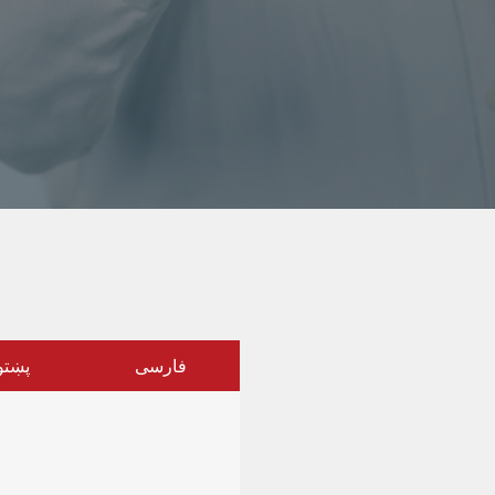
فارسی
پښتو