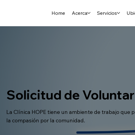
Home
Acerca
Servicios
Ubi
Solicitud de Voluntar
La Clínica HOPE tiene un ambiente de trabajo que pr
la compasión por la comunidad.