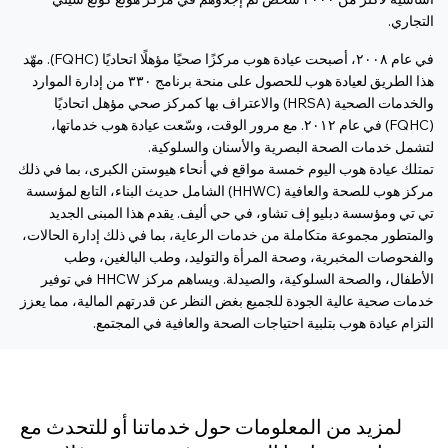
التجاري.
في عام ٢٠٠٨، أصبحت عيادة هوب مركزًا صحيًا مؤهلًا اتحاديًا (FQHC). مهّد
هذا الطريق لعيادة هوب للحصول على منحة برنامج ٣٣٠ من إدارة الموارد
والخدمات الصحية (HRSA) والاعتراف بها كمركز صحي مؤهل اتحاديًا
(FQHC) في عام ٢٠١٢. مع مرور الوقت، وسّعت عيادة هوب خدماتها،
لتشمل خدمات الصحة البصرية والأسنان والسلوكية.
تمتلك عيادة هوب اليوم خمسة مواقع في أنحاء هيوستن الكبرى، بما في ذلك
مركز هوب للصحة والعافية (HHWC) الشامل حديث البناء، التابع لمؤسسة
تي تي ومؤسسة دبليو إف تشاو، في حي أليف. يقدم هذا المبنى الجديد
والمتطور مجموعة متكاملة من خدمات الرعاية، بما في ذلك إدارة الحالات،
والفحوصات المخبرية، وصحة المرأة والتوليد، وطب البالغين، وطب
الأطفال، والصحة السلوكية، والصيدلة. ويساهم مركز HHCW في توفير
خدمات صحية عالية الجودة للجميع بغض النظر عن قدرتهم المالية، مما يعزز
التزام عيادة هوب بتلبية احتياجات الصحة والعافية في المجتمع.
لمزيد من المعلومات حول خدماتنا أو للتحدث مع