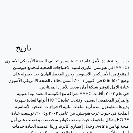
تاريخ
بدأت رحلة عيادة الأمل عام ١٩٩٦ بتأسيس تحالف الصحة الأمريكي الآسيوي
(AAHC) في هيوستن الكبرى لتلبية الاحتياجات الصحية لمجتمع هيوستن
المتنوع من الأمريكيين الآسيويين وجزر المحيط الهادئ. بعد حصوله على
وضع ٥٠١(c)(3) في أكتوبر ٢٠٠١، أسس تحالف الصحة الأمريكي الآسيوي
عيادة الأمل لتوفير شبكة أمان صحي للأفراد المحتاجين.
في عام ٢٠٠٢، أقامت AAHC شراكة مع الكنيسة المعمدانية الصينية
والمركز المجتمعي الصيني، وفتحت عيادة HOPE أبوابها لعيادة شهرية
يديرها متطوعون لمدة أربع ساعات لتلبية الاحتياجات الصحية الأساسية
الملحة في جنوب غرب هيوستن. بين عامي ٢٠٠٢ و٢٠٠٥، توسعت عيادة
HOPE بشكل ملحوظ، حيث وظفت كوادر متخصصة، وحصلت على أول
منحة لها من Aetna. وخلال إعصاري كاترينا وريتا، قدمت العيادة خدمات
أساسية لأكثر من ٣٠٠٠ شخص تم إجلاؤهم في مركز هونغ كونغ سيتي