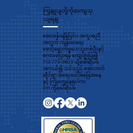
ကြှနျုပျတို့ကိုဆကျသှ
ယျရနျ
ဆေးခန်းချိန်ပြင်ပ အကူအညီ
အတွက် ကျန်းမာရေး
စောင့်ရှောက်မှုပေးသူတစ်ဦးနှင့်
စကားပြောရန် ကျေးဇူးပြု၍
713-773-0803 သို့ခေါ်ဆိုပါ။
အကယ်၍ သင်သည် ဆေးဘက်
ဆိုင်ရာ အရေးပေါ်အခြေအနေ
နှင့် ကြုံတွေ့နေရပါက၊
911 ကိုခေါ်ဆိုပါ။