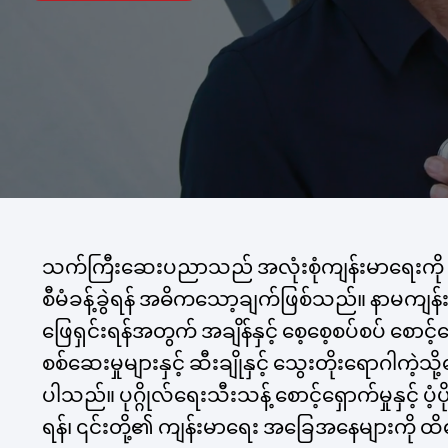
သက်ကြီးဆေးပညာသည် အလုံးစုံကျန်းမာရေးကို ထိ
စီမံခန့်ခွဲရန် အဓိကသော့ချက်ဖြစ်သည်။ နာမကျန်းမ
ဖြေရှင်းရန်အတွက် အချိန်နှင့် စေ့စေ့စပ်စပ် စော
စစ်ဆေးမှုများနှင့် ဆီးချိုနှင့် သွေးတိုးရောဂ
ပါသည်။ ပုဂ္ဂိုလ်ရေးသီးသန့် စောင့်ရှောက်မှုနှင့်
ရန်၊ ၎င်းတို့၏ ကျန်းမာရေး အခြေအနေများကို ထိရ