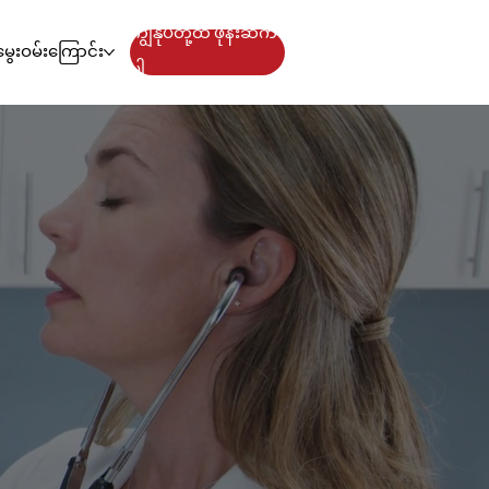
ကျွန်ုပ်တို့ထံ ဖုန်းဆက်
ေးဝမ်းကြောင်း
ပါ