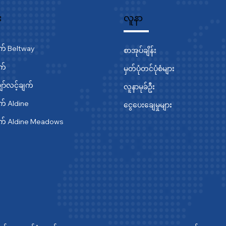
း
လူနာ
ျက် Beltway
စာအုပ်ချိန်း
ျက်
မှတ်ပုံတင်ပုံစံများ
ာ်လင့်ချက်
လူနာမုခ်ဦး
ျက် Aldine
ငွေပေးချေမှုများ
ချက် Aldine Meadows