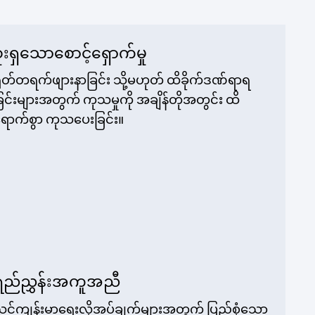
ူးရှသောစောင့်ရှောက်မှု
ုတ်တရက်ဖျားနာခြင်း သို့မဟုတ် ထိခိုက်ဒဏ်ရာရ
ြင်းများအတွက် ကုသမှုကို အချိန်တိုအတွင်း ထိ
ောက်စွာ ကုသပေးခြင်း။
ရည်ညွှန်းအကူအညီ
င့်ကျန်းမာရေးလိုအပ်ချက်များအတွက် ပြည့်စုံသော