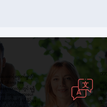
ဘာ
ေးစောင့်ရှောက်မှုကို
ု့၏ Sliding Fee
မတူ
်နေရာအားလုံးတွင် ရရှိ
ရန် 
ိသားစု အရွယ်အစားပေါ်
ယဉ်က
ာက်မှုကို ရရှိနိုင်ရန်
ရှင်
ို ညှိနှိုင်းပေး
ကျွ