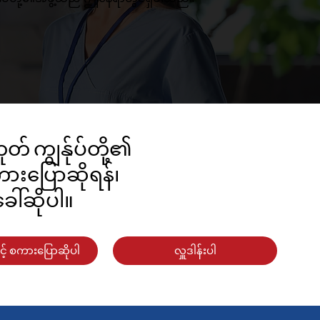
ုတ် ကျွန်ုပ်တို့၏
ားပြောဆိုရန်၊
ေါ်ဆိုပါ။
့နှင့် စကားပြောဆိုပါ
လှူဒါန်းပါ