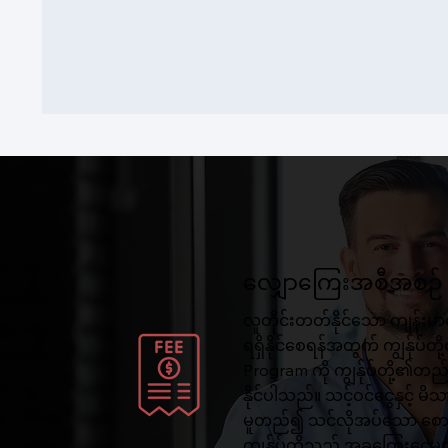
လျှောကြေးအစီအစဉ်
လူတိုင်းတတ်နိုင်သော ကျန်းမာရ
ရရှိနိုင်စေရန်အတွက် ကျွန်ုပ်တိ
Program ကို ကျွန်ုပ်တို့၏တည
နိုင်ပါသည်။ သင့်ဝင်ငွေနှင့် မ
မူတည်၍ သင်လိုအပ်သော စောင့်ရှေ
ကျွန်ုပ်တို့သည် အခကြေးငွေများက