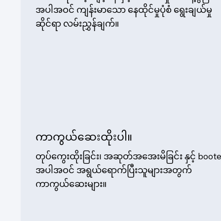
အပါအဝင် ကျန်းမာသော နေထိုင်မှုပုံစံ ရွေးချယ်မှု
ဆိုင်ရာ လမ်းညွှန်ချက်။
ကာကွယ်ဆေးထိုးပါ။
တုပ်ကွေးထိုးခြင်း၊ အဆုတ်အအေးမိခြင်း နှင့် boot
အပါအဝင် အရွယ်ရောက်ပြီးသူများအတွက်
ကာကွယ်ဆေးများ။