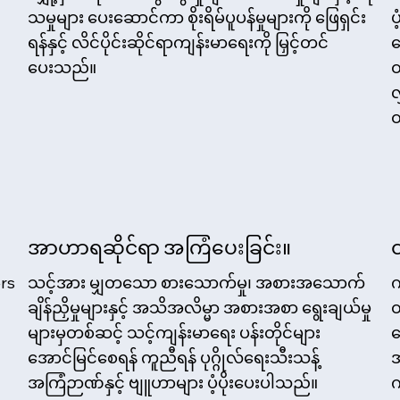
သမှုများ ပေးဆောင်ကာ စိုးရိမ်ပူပန်မှုများကို ဖြေရှင်း
ပ
ရန်နှင့် လိင်ပိုင်းဆိုင်ရာကျန်းမာရေးကို မြှင့်တင်
ရ
ပေးသည်။
ထ
လ
အာဟာရဆိုင်ရာ အကြံပေးခြင်း။
ers
သင့်အား မျှတသော စားသောက်မှု၊ အစားအသောက်
က
ချိန်ညှိမှုများနှင့် အသိအလိမ္မာ အစားအစာ ရွေးချယ်မှု
တ
များမှတစ်ဆင့် သင့်ကျန်းမာရေး ပန်းတိုင်များ
န
အောင်မြင်စေရန် ကူညီရန် ပုဂ္ဂိုလ်ရေးသီးသန့်
အ
အကြံဉာဏ်နှင့် ဗျူဟာများ ပံ့ပိုးပေးပါသည်။
က