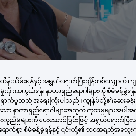
န်းသိမ်းရန်နှင့် အရွယ်ရောက်ပြီးချိန်တစ်လျှောက်
ှုကို ကာကွယ်ရန်၊ နာတာရှည်ရောဂါများကို စီမံခန့်ခွဲရ
င့်ရှောက်မှုသည် အရေးကြီးပါသည်။ ကျွန်ုပ်တို့၏ဆေးခန်
ါကဲ့သို့သော နာတာရှည်ရောဂါများအတွက် ကုသမှုများအပါအဝ
 ပံ့ပိုးကူညီမှုများကို ပေးဆောင်ခြင်းဖြင့် အရွယ်ရောက်
ောက်စွာ စီမံခန့်ခွဲရန်နှင့် ၎င်းတို့၏ ဘဝအရည်အသွေးက