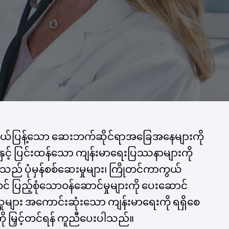
 ကျယ်ပြန့်သော ဆေးဘက်ဆိုင်ရာအခြေအနေများကို
န်နှင့် ပြင်းထန်သော ကျန်းမာရေးပြဿနာများကို
းသည် ပုံမှန်စစ်ဆေးမှုများ၊ ကြိုတင်ကာကွယ်
င် ပြည့်စုံသောဝန်ဆောင်မှုများကို ပေးဆောင်
ပြီးသူများ အကောင်းဆုံးသော ကျန်းမာရေးကို ရရှိစေ
ို မြှင့်တင်ရန် ကူညီပေးပါသည်။