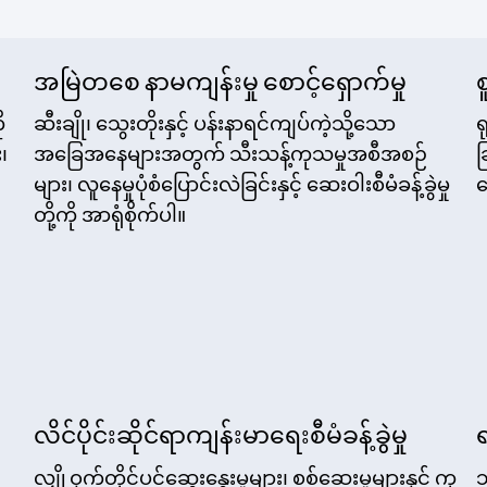
အမြဲတစေ နာမကျန်းမှု စောင့်ရှောက်မှု
စ
ု
ဆီးချို၊ သွေးတိုးနှင့် ပန်းနာရင်ကျပ်ကဲ့သို့သော
ရ
၊
အခြေအနေများအတွက် သီးသန့်ကုသမှုအစီအစဉ်
ခ
များ၊ လူနေမှုပုံစံပြောင်းလဲခြင်းနှင့် ဆေးဝါးစီမံခန့်ခွဲမှု
ရ
တို့ကို အာရုံစိုက်ပါ။
လိင်ပိုင်းဆိုင်ရာကျန်းမာရေးစီမံခန့်ခွဲမှု
လျှို့ဝှက်တိုင်ပင်ဆွေးနွေးမှုများ၊ စစ်ဆေးမှုများနှင့် ကု
သ