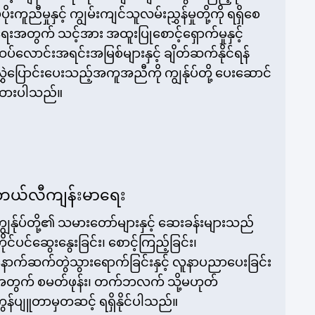
ံ့ပိုးကူညီမှုနှင့် ကျွမ်းကျင်သူလမ်းညွှန်မှုတို့ကို ရရှိစေ
ေးအတွက် သင့်အား အထူးပြုစောင့်ရှောက်မှုနှင့်
ပ်လောင်းအရင်းအမြစ်များနှင့် ချိတ်ဆက်နိုင်ရန်
ွှဲပြောင်းပေးသည့်အကူအညီကို ကျွန်ုပ်တို့ ပေးဆောင်
ထားပါသည်။
တယ်လီကျန်းမာရေး
ျွန်ုပ်တို့၏ သမားတော်များနှင့် ဆေးခန်းများသည်
ိုင်ပင်ဆွေးနွေးခြင်း၊ စောင့်ကြည့်ခြင်း၊
ောက်ဆက်တွဲသွားရောက်ခြင်းနှင့် လူနာပညာပေးခြင်း
တွက် စမတ်ဖုန်း၊ တက်ဘလက် သို့မဟုတ်
ွန်ပျူတာမှတဆင့် ရရှိနိုင်ပါသည်။