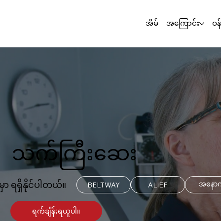
အိမ်
အကြောင်း
ဝန
သက်ကြီးဆေး
မှာ ရရှိနိုင်ပါတယ်။
အနောက
BELTWAY
ALIEF
ရက်ချိန်းရယူပါ။