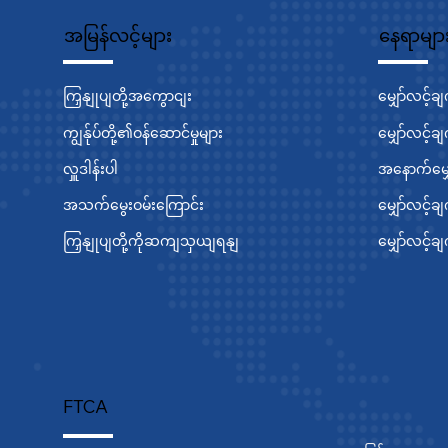
အမြန်လင့်များ
နေရာမျာ
ကြှနျုပျတို့အကွောငျး
မျှော်လင့်ခ
ကျွန်ုပ်တို့၏ဝန်ဆောင်မှုများ
မျှော်လင့်ခ
လှူဒါန်းပါ
အနောက်မျှေ
အသက်မွေးဝမ်းကြောင်း
မျှော်လင့်ခ
ကြှနျုပျတို့ကိုဆကျသှယျရနျ
မျှော်လင့်
FTCA