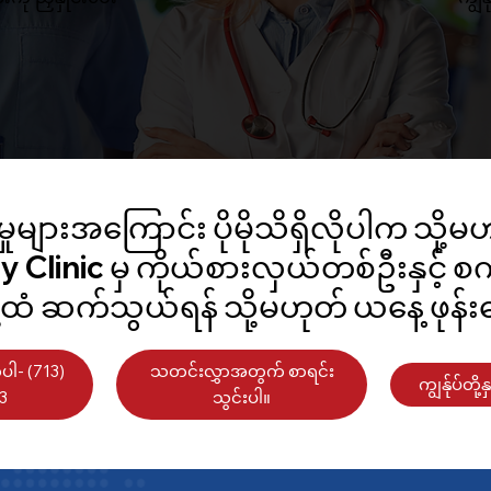
ှုများအကြောင်း ပိုမိုသိရှိလိုပါက သို့မဟ
linic မှ ကိုယ်စားလှယ်တစ်ဦးနှင့် စက
ို့ထံ ဆက်သွယ်ရန် သို့မဟုတ် ယနေ့ ဖုန်းခ
ိုပါ- (713)
သတင်းလွှာအတွက် စာရင်း
ကျွန်ုပ်တို
3
သွင်းပါ။