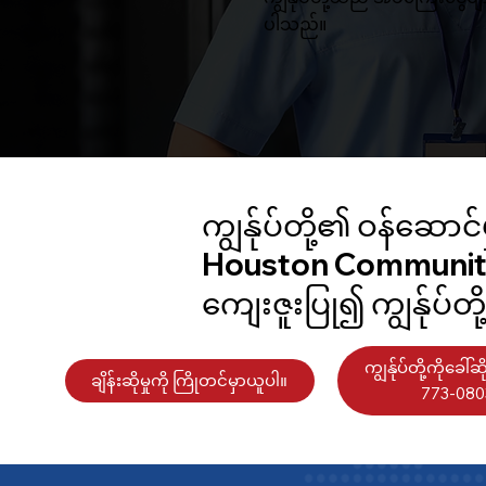
ပါသည်။
ကျွန်ုပ်တို့၏ ဝန်ဆောင်မ
Houston Community C
ကျေးဇူးပြု၍ ကျွန်ုပ်တ
ကျွန်ုပ်တို့ကိုခေါ်ဆ
ချိန်းဆိုမှုကို ကြိုတင်မှာယူပါ။
773-080