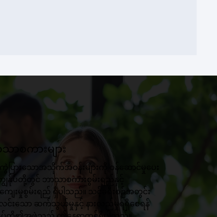
သာစကားများ
ကွဲပြားသောအသိုက်အဝန်းများကို ဝန်ဆောင်မှုပေး
ကျွန်ုပ်တို့တွင် ဘာသာစကားစွမ်းရည်နှင့်
ျေးမှုစွမ်းရည် ရှိပါသည်။ သင့်ခရီးစဉ်အတွင်း
းလင်းသော ဆက်သွယ်မှုနှင့် နားလည်မှုရရှိစေရန်
န်ုပ်တို့၏အဖွဲ့သည် ဤနေရာတွင်ရှိပါသည်။