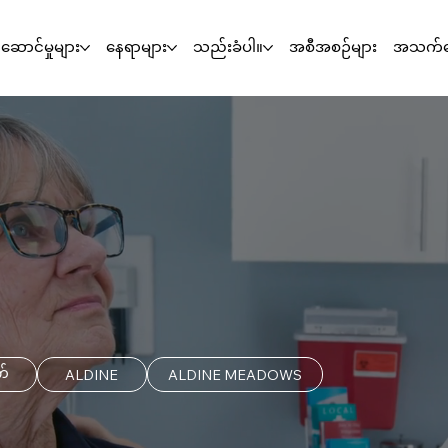
်ဆောင်မှုများ
နေရာများ
သည်းခံပါ။
အစီအစဉ်များ
အသက်မွ
်
ALDINE
ALDINE MEADOWS